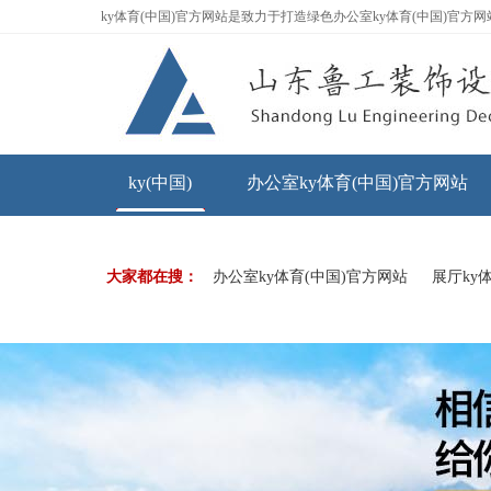
ky体育(中国)官方网站是致力于打造绿色办公室ky体育(中国)官方网
ky(中国)
办公室ky体育(中国)官方网站
ky体育(中国)官方网站攻略
ky体育(中国
大家都在搜：
办公室ky体育(中国)官方网站
展厅ky
体育(中国)官方网站
店铺ky体育(中国)官方网站
餐