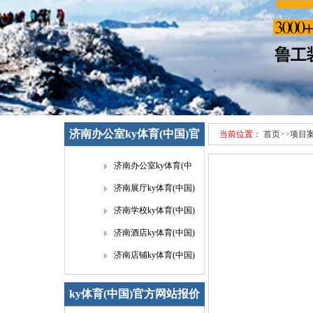
济南办公室ky体育(中国)官
当前位置：
首页
>>
项目
方网站
济南办公室ky体育(中
国)官方网站
济南展厅ky体育(中国)
官方网站
济南学校ky体育(中国)
官方网站
济南酒店ky体育(中国)
官方网站
济南店铺ky体育(中国)
官方网站
ky体育(中国)官方网站报价