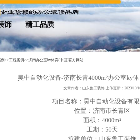
案例
>>
工程案例
>>
济南办公室ky体育(中国)官方网站
昊中自动化设备-济南长青4000m²办公室ky
文章作者：山东鲁工装饰 上传更新：2023/10/1
项目名称：昊中自动化设备有限
位置：济南市长青区
面积：4000m²
工期：50天
承建单位：山东鲁工装饰