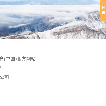
体育(中国)官方网站
6
公司