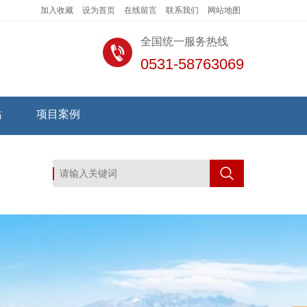
加入收藏
设为首页
在线留言
联系我们
网站地图
全国统一服务热线
0531-58763069
站
项目案例