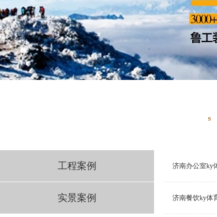
工程案例
济南办公室ky
实景案例
济南酒店ky体
济南餐饮ky体