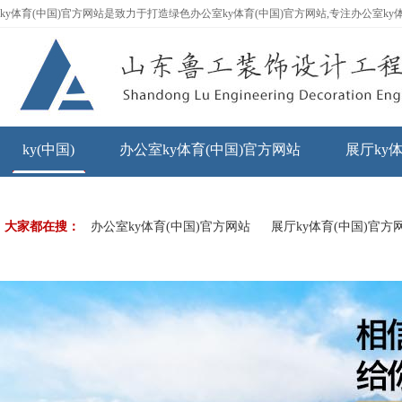
ky体育(中国)官方网站是致力于打造绿色办公室ky体育(中国)官方网站,专注办公室ky
ky(中国)
办公室ky体育(中国)官方网站
展厅ky
ky体育(中国)官方网站攻略
ky体育(中国)官方网站流程
大家都在搜：
办公室ky体育(中国)官方网站
展厅ky体育(中国)官方
体育(中国)官方网站
店铺ky体育(中国)官方网站
餐饮ky体育(中国