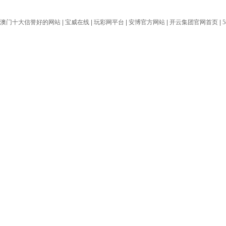
澳门十大信誉好的网站
|
宝威在线
|
玩彩网平台
|
安博官方网站
|
开云集团官网首页
|