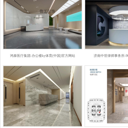
鸿泰医疗集团-办公楼ky体育(中国)官方网站
济南中世律师事务所-9