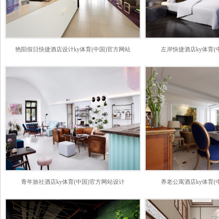
艳阳假日快捷酒店设计ky体育(中国)官方网站
左岸快捷酒店ky体育(
青年旅社酒店ky体育(中国)官方网站设计
养老公寓酒店ky体育(