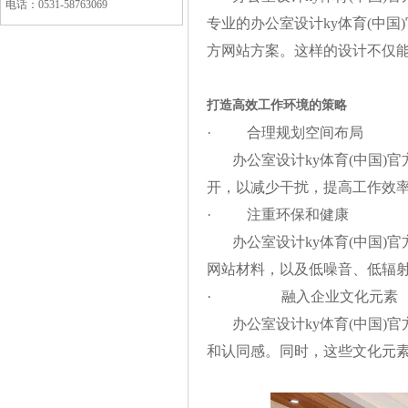
电话：
0531-58763069
专业的办公室设计ky体育(中
方网站方案。这样的设计不仅
打造高效工作环境的策略
·
合理规划空间布局
办公室设计ky体育(中国
开，以减少干扰，提高工作效
·
注重环保和健康
办公室设计ky体育(中国)
网站材料，以及低噪音、低辐
·
融入企业文化元素
办公室设计ky体育(中国
和认同感。同时，这些文化元