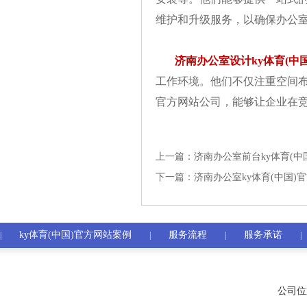
维护和升级服务，以确保办公
济南办公室设计ky体育(中
工作环境。他们不仅注重空间布
官方网站公司，能够让企业在
上一篇：
济南办公室前台ky体育(
下一篇：
济南办公室ky体育(中国
ky体育(中国)官方网站案例
服务流程
服务承诺
|
|
|
|
公司位