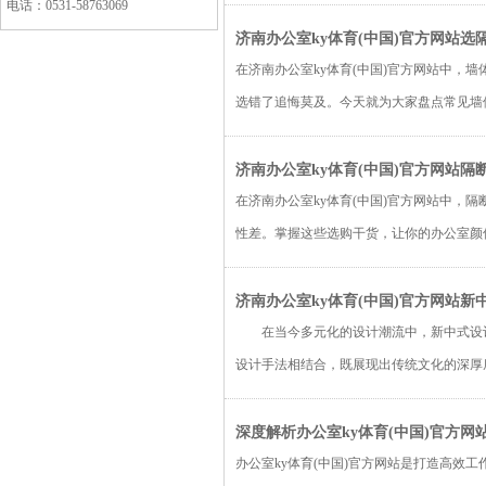
国)官方网站中值得选的环保材料，助力打
电话：
0531-58763069
济南办公室ky体育(中国)官方网站
​在济南办公室ky体育(中国)官方网站中
选错了追悔莫及。今天就为大家盘点常见墙
济南办公室ky体育(中国)官方网站
在济南办公室ky体育(中国)官方网站中
性差。掌握这些选购干货，让你的办公室颜
济南办公室ky体育(中国)官方网站
在当今多元化的设计潮流中，新中式设计风
设计手法相结合，既展现出传统文化的深厚
关键要点呢?
深度解析办公室ky体育(中国)官方
办公室ky体育(中国)官方网站是打造高效