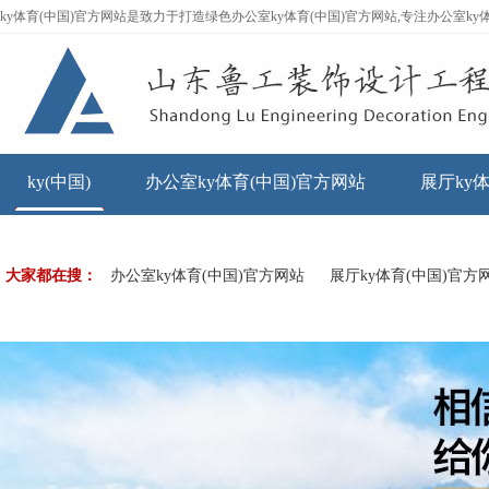
ky体育(中国)官方网站是致力于打造绿色办公室ky体育(中国)官方网站,专注办公室ky
ky(中国)
办公室ky体育(中国)官方网站
展厅ky
ky体育(中国)官方网站攻略
ky体育(中国)官方网站流程
大家都在搜：
办公室ky体育(中国)官方网站
展厅ky体育(中国)官方
体育(中国)官方网站
店铺ky体育(中国)官方网站
餐饮ky体育(中国