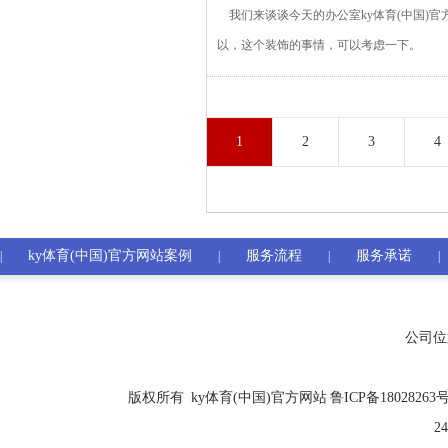
我们来谈谈今天的办公室ky体育(中国)
以，这个装饰的事情，可以考虑一下。
1
2
3
4
ky体育(中国)官方网站案例
服务流程
服务承诺
|
|
|
|
公司位
版权所有 ky体育(中国)官方网站
鲁ICP备18028263号
2