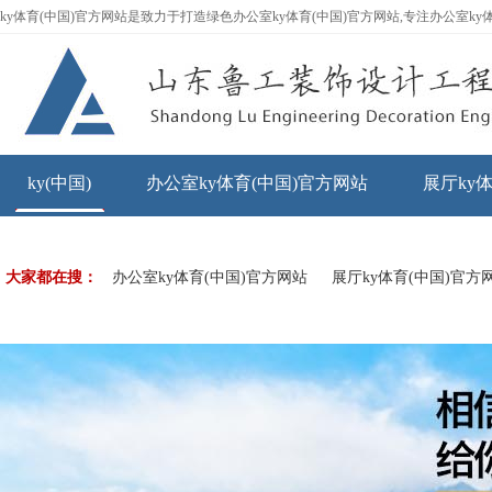
ky体育(中国)官方网站是致力于打造绿色办公室ky体育(中国)官方网站,专注办公室ky
ky(中国)
办公室ky体育(中国)官方网站
展厅ky
ky体育(中国)官方网站攻略
ky体育(中国)官方网站流程
大家都在搜：
办公室ky体育(中国)官方网站
展厅ky体育(中国)官方
体育(中国)官方网站
店铺ky体育(中国)官方网站
餐饮ky体育(中国