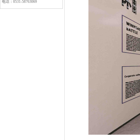
电话：
0531-58763069