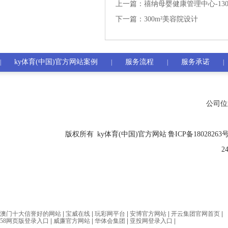
上一篇：
禧纳母婴健康管理中心-13
下一篇：
300m²美容院设计
ky体育(中国)官方网站案例
服务流程
服务承诺
|
|
|
|
公司位
版权所有 ky体育(中国)官方网站
鲁ICP备18028263号
2
澳门十大信誉好的网站
|
宝威在线
|
玩彩网平台
|
安博官方网站
|
开云集团官网首页
|
58网页版登录入口
|
威廉官方网站
|
华体会集团
|
亚投网登录入口
|