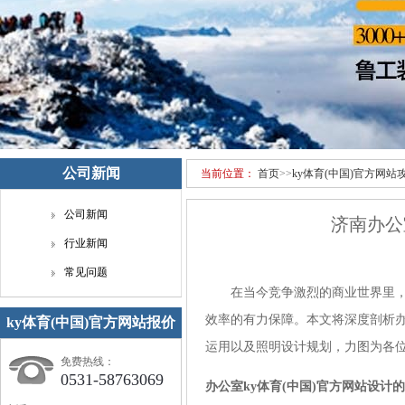
公司新闻
当前位置：
首页
>>
ky体育(中国)官方网站
公司新闻
济南办公
行业新闻
常见问题
在当今竞争激烈的商业世界里，
效率的有力保障。本文将深度剖析办
ky体育(中国)官方网站报价
运用以及照明设计规划，力图为各位
咨询
免费热线：
0531-58763069
办公室ky体育(中国)官方网站设计