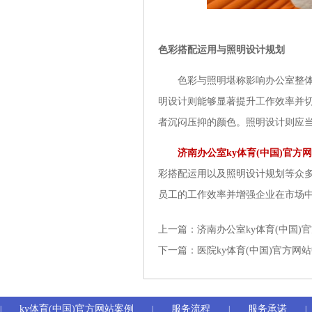
色彩搭配运用与照明设计规划
色彩与照明堪称影响办公室整
明设计则能够显著提升工作效率并
者沉闷压抑的颜色。照明设计则应
济南办公室ky体育(中国)官方
彩搭配运用以及照明设计规划等众
员工的工作效率并增强企业在市场
上一篇：
济南办公室ky体育(中国
下一篇：
医院ky体育(中国)官方
ky体育(中国)官方网站案例
服务流程
服务承诺
|
|
|
|