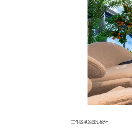
・工作区域的匠心设计