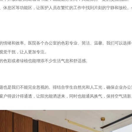
休息区等功能区，让医护人员在繁忙的工作中找到片刻的宁静和放松。
情绪和效率。医院各个办公室的色彩专业、简洁、温馨。我们可以选择
视觉干扰，让人更加专注。
色彩或者绿植也能增添不少生活气息和舒适感。
也是我们不能完全忽视的。得结合学生自然光和人工光，确保企业办公
窗户得设计得通透，让阳光能洒进来，同时也能通风换气，保持空气清新