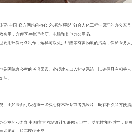
育(中国)官方网站的核心
必须选择那些符合人体工程学原理的办公家具
.
敞实用，方便医生整理病历、电脑和其他办公用品。
要用环保材料制作，这样可以减少甲醛等有害物质的污染，保护医务人
是医院办公室的考虑因素。必须建立出入控制系统，以确保只有相关人
文件。
。比如墙面可以选择一些实心橡木板条或者乳胶漆，既有档次又方便清
室的ky体育(中国)官方网站设计要兼顾专业性、功能性和舒适性，使
患者服务，提高医疗水平。