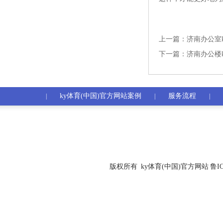
上一篇：
济南办公室
下一篇：
济南办公楼
ky体育(中国)官方网站案例
服务流程
|
|
|
版权所有 ky体育(中国)官方网站
鲁IC